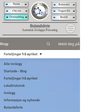
B
ulandsferie
Autentisk Avslappa Personleg
Meld deg på
Blogg
Forteljingar frå øyriket
Alle innlegg
Startside - Blog
Forteljingar frå øyriket
Lokalhistorisk
Innlegg
Informasjon og nyhende
Bulandsferie