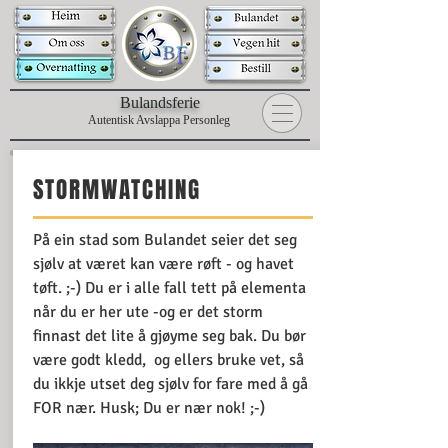
B
ulandsferie
Autentisk Avslappa Personleg
STORMWATCHING
På ein stad som Bulandet seier det seg
sjølv at været kan være røft - og havet
tøft. ;-) Du er i alle fall tett på elementa
når du er her ute -og er det storm
finnast det lite å gjøyme seg bak. Du bør
være godt kledd, og ellers bruke vet, så
du ikkje utset deg sjølv for fare med å gå
FOR nær. Husk; Du er nær nok! ;-)