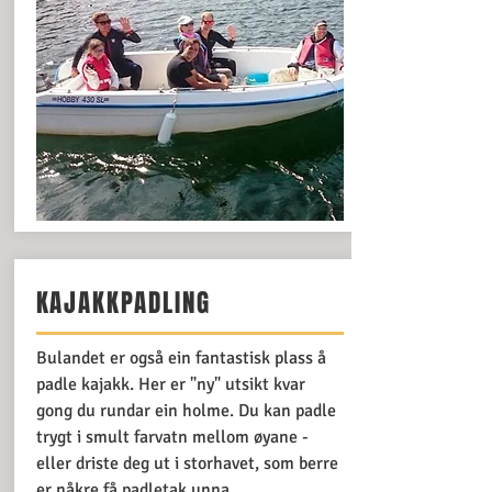
KAJAKKPADLING
Bulandet er også ein fantastisk plass å
padle kajakk. Her er "ny" utsikt kvar
gong du rundar ein holme. Du kan padle
trygt i smult farvatn mellom øyane -
eller driste deg ut i storhavet, som berre
er nåkre få padletak unna.