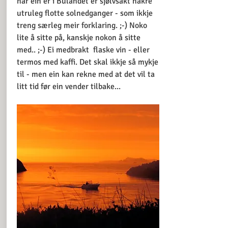
når ein er i Bulandet er sjølvsakt nåkre
utruleg flotte solnedganger - som ikkje
treng særleg meir forklaring. ;-) Noko
lite å sitte på, kanskje nokon å sitte
med.. ;-) Ei medbrakt flaske vin - eller
termos med kaffi. Det skal ikkje så mykje
til - men ein kan rekne med at det vil ta
litt tid før ein vender tilbake...