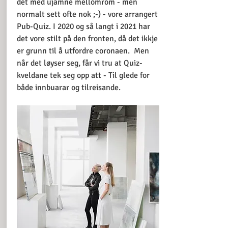
det med ujamne mellomrom - men
normalt sett ofte nok ;-) - vore arrangert
Pub-Quiz. I 2020 og så langt i 2021 har
det vore stilt på den fronten, då det ikkje
er grunn til å utfordre coronaen. Men
når det løyser seg, får vi tru at Quiz-
kveldane tek seg opp att - Til glede for
både innbuarar og tilreisande.