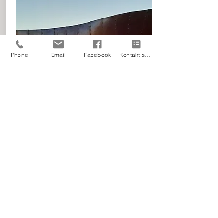
Phone
Email
Facebook
Kontakt skjema
Leikeplass for alle
Leikeplassen på Gjelsa var i
utgangspunktet laga til då barnehagen