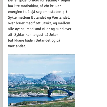
Det er gode forhold for sykling - vegen
har lite motbakkar, så ein brukar
energien til å sjå seg om i staden. ;-)
Sykle mellom Bulandet og Værlandet,
over bruer med flott utsikt, og mellom
alle øyane, med små vikar og sund over
alt. Syklar kan leigast på Joker-
butikkane både i Bulandet og på
Værlandet.