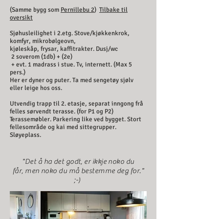
(Samme bygg som
Pernillebu 2
)
Tilbake til
oversikt
Sjøhusleilighet i 2.etg. Stove/kjøkkenkrok,
komfyr, mikrobølgeovn,
kjøleskåp, frysar, kaffitrakter. Dusj/wc
2 soverom (1db) + (2e)
+ evt. 1 madrass i stue. Tv, internett. (Max 5
pers.)
Her er dyner og puter. Ta med sengetøy sjølv
eller leige hos oss.
Utvendig trapp til 2. etasje, separat inngong frå
felles sørvendt terasse. (for P1 og P2)
Terassemøbler. Parkering like ved bygget. Stort
fellesområde og kai med sittegrupper.
Sløyeplass.
"Det å ha det godt, er ikkje noko du
får, men noko du må bestemme deg for."
;-)