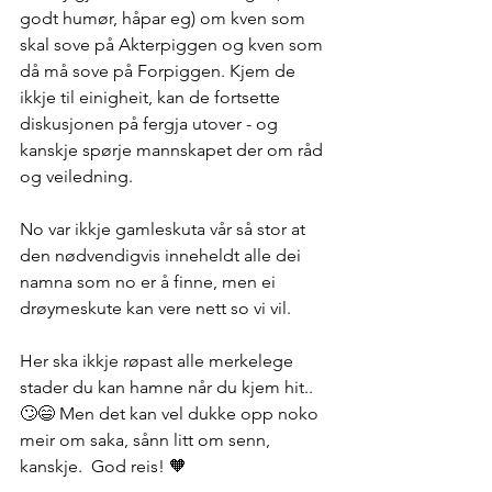
godt humør, håpar eg) om kven som 
skal sove på Akterpiggen og kven som 
då må sove på Forpiggen. Kjem de 
ikkje til einigheit, kan de fortsette 
diskusjonen på fergja utover - og 
kanskje spørje mannskapet der om råd 
og veiledning.  
No var ikkje gamleskuta vår så stor at 
den nødvendigvis inneheldt alle dei 
namna som no er å finne, men ei 
drøymeskute kan vere nett so vi vil. 
Her ska ikkje røpast alle merkelege 
stader du kan hamne når du kjem hit.. 
🙄😄 Men det kan vel dukke opp noko 
meir om saka, sånn litt om senn, 
kanskje.  God reis! 🧡