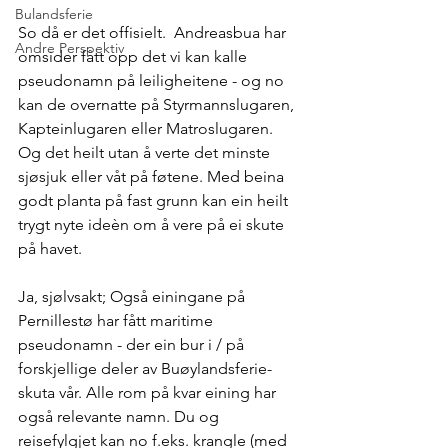
Bulandsferie
So då er det offisielt.  Andreasbua har 
Andre Perspektiv
omsider fått opp det vi kan kalle 
pseudonamn på leiligheitene - og no 
kan de overnatte på Styrmannslugaren, 
Kapteinlugaren eller Matroslugaren.  
Og det heilt utan å verte det minste 
sjøsjuk eller våt på føtene. Med beina 
godt planta på fast grunn kan ein heilt 
trygt nyte ideèn om å vere på ei skute 
på havet.  
Ja, sjølvsakt; Også einingane på 
Pernillestø har fått maritime 
pseudonamn - der ein bur i / på 
forskjellige deler av Buøylandsferie-
skuta vår. Alle rom på kvar eining har 
også relevante namn. Du og 
reisefylgjet kan no f.eks. krangle (med 