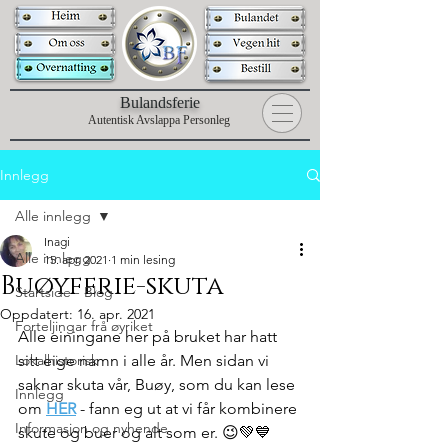
B
ulandsferie
Autentisk Avslappa Personleg
Innlegg
Alle innlegg
Inagi
Alle innlegg
15. apr. 2021
1 min lesing
Buøyferie-skuta
Startside - Blog
Oppdatert:
16. apr. 2021
Forteljingar frå øyriket
Alle einingane her på bruket har hatt 
Lokalhistorisk
sitt eige namn i alle år. Men sidan vi 
saknar skuta vår, Buøy, som du kan lese 
Innlegg
om 
HER
 - fann eg ut at vi får kombinere 
Informasjon og nyhende
skute og buer og alt som er. 😉💚💙